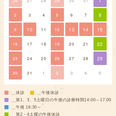
1
26
27
28
29
30
31
1
8
2
3
4
5
6
7
8
10
13
14
15
9
10
11
12
13
14
15
22
16
17
18
19
20
21
22
29
23
24
25
26
27
28
29
30
31
1
2
3
4
5
休診
午後休診
…
…
第1、3、5土曜日の午後の診療時間14:00～17:00
…
午後 16:30～
…
第2・4土曜の午後休診
…