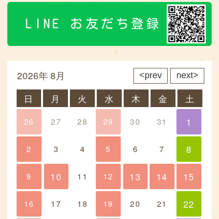
LINE お友だち登録
2026年 8月
prev
next
日
月
火
水
木
金
土
1
26
27
28
29
30
31
1
8
2
3
4
5
6
7
8
10
13
14
15
9
10
11
12
13
14
15
22
16
17
18
19
20
21
22