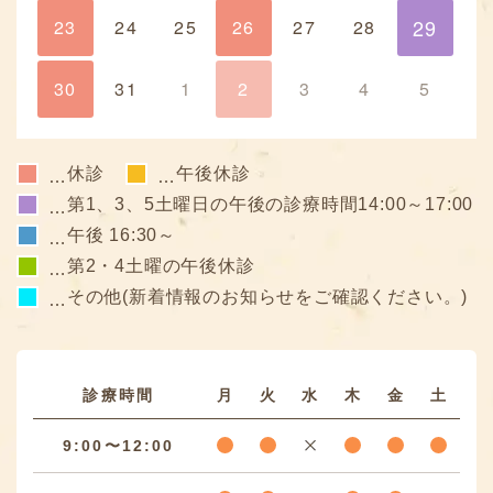
29
23
24
25
26
27
28
29
30
31
1
2
3
4
5
休診
午後休診
…
…
第1、3、5土曜日の午後の診療時間14:00～17:00
…
午後 16:30～
…
第2・4土曜の午後休診
…
その他(新着情報のお知らせをご確認ください。)
…
診療時間
月
火
水
木
金
土
9:00〜12:00