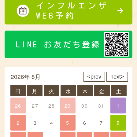
インフルエンザ
WEB予約
LINE お友だち登録
2026年 8月
prev
next
日
月
火
水
木
金
土
1
26
27
28
29
30
31
1
8
2
3
4
5
6
7
8