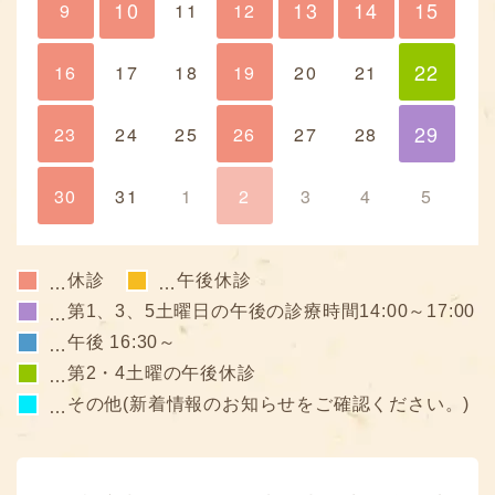
10
13
14
15
9
10
11
12
13
14
15
22
16
17
18
19
20
21
22
29
23
24
25
26
27
28
29
30
31
1
2
3
4
5
休診
午後休診
…
…
第1、3、5土曜日の午後の診療時間14:00～17:00
…
午後 16:30～
…
第2・4土曜の午後休診
…
その他(新着情報のお知らせをご確認ください。)
…