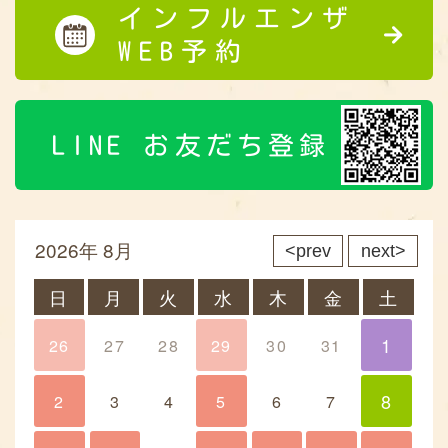
インフルエンザ
WEB予約
LINE お友だち登録
2026年 8月
prev
next
日
月
火
水
木
金
土
1
26
27
28
29
30
31
1
8
2
3
4
5
6
7
8