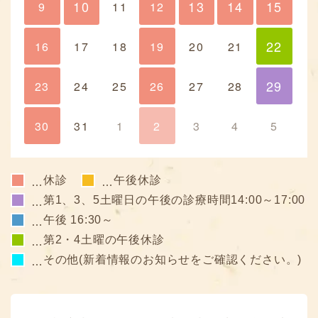
10
13
14
15
9
10
11
12
13
14
15
22
16
17
18
19
20
21
22
29
23
24
25
26
27
28
29
30
31
1
2
3
4
5
休診
午後休診
…
…
第1、3、5土曜日の午後の診療時間14:00～17:00
…
午後 16:30～
…
第2・4土曜の午後休診
…
その他(新着情報のお知らせをご確認ください。)
…