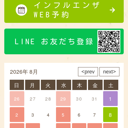
インフルエンザ
WEB予約
LINE お友だち登録
2026年 8月
prev
next
日
月
火
水
木
金
土
1
26
27
28
29
30
31
1
8
2
3
4
5
6
7
8