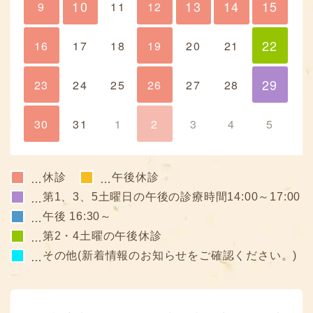
10
13
14
15
9
10
11
12
13
14
15
22
16
17
18
19
20
21
22
29
23
24
25
26
27
28
29
30
31
1
2
3
4
5
休診
午後休診
…
…
第1、3、5土曜日の午後の診療時間14:00～17:00
…
午後 16:30～
…
第2・4土曜の午後休診
…
その他(新着情報のお知らせをご確認ください。)
…