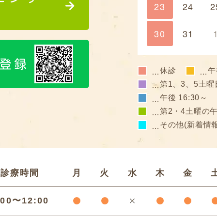
23
24
2
30
31
ち登録
休診
午
…
…
第1、3、5土曜
…
午後 16:30～
…
第2・4土曜の
…
その他(新着情
…
診療時間
月
火
水
木
金
:00〜12:00