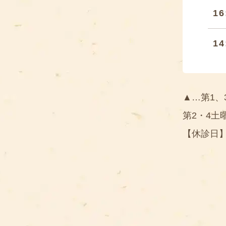
16
14
▲…第1、
第2・4土
【休診日