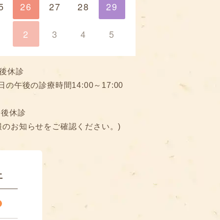
5
26
27
28
29
29
1
2
3
4
5
後休診
日の午後の診療時間14:00～17:00
午後休診
報のお知らせをご確認ください。)
土