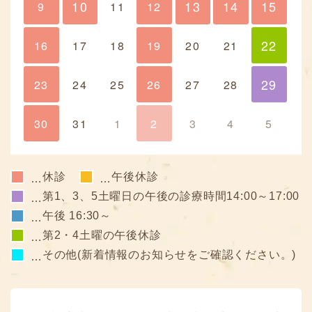
10
13
14
15
9
10
11
12
13
14
15
22
16
17
18
19
20
21
22
29
23
24
25
26
27
28
29
30
31
1
2
3
4
5
休診
午後休診
…
…
第1、3、5土曜日の午後の診療時間14:00～17:00
…
午後 16:30～
…
第2・4土曜の午後休診
…
その他(新着情報のお知らせをご確認ください。)
…