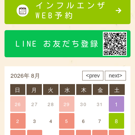
インフルエンザ
WEB予約
LINE お友だち登録
2026年 8月
prev
next
日
月
火
水
木
金
土
1
26
27
28
29
30
31
1
8
2
3
4
5
6
7
8