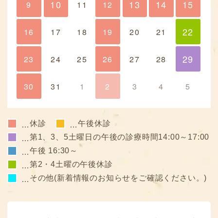
10
13
14
15
9
10
11
12
13
14
15
22
16
17
18
19
20
21
22
29
23
24
25
26
27
28
29
30
31
1
2
3
4
5
休診
午後休診
…
…
第1、3、5土曜日の午後の診療時間14:00～17:00
…
午後 16:30～
…
第2・4土曜の午後休診
…
その他(新着情報のお知らせをご確認ください。)
…