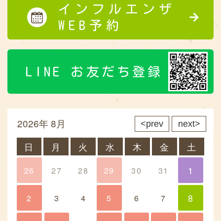
インフルエンザ
WEB予約
LINE お友だち登録
2026年 8月
prev
next
日
月
火
水
木
金
土
1
26
27
28
29
30
31
1
8
2
3
4
5
6
7
8