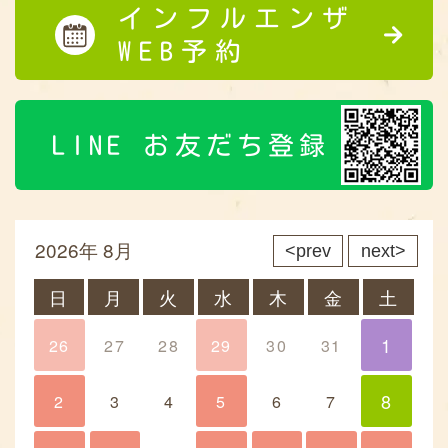
インフルエンザ
WEB予約
LINE お友だち登録
2026年 8月
prev
next
日
月
火
水
木
金
土
1
26
27
28
29
30
31
1
8
2
3
4
5
6
7
8