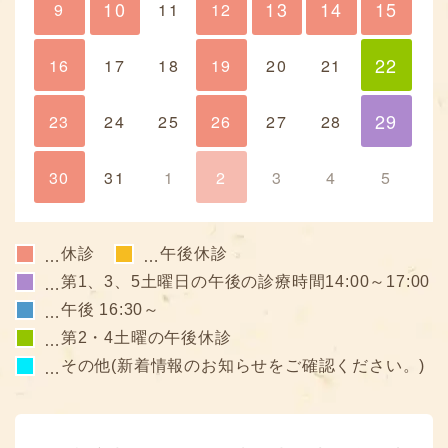
10
13
14
15
9
10
11
12
13
14
15
22
16
17
18
19
20
21
22
29
23
24
25
26
27
28
29
30
31
1
2
3
4
5
休診
午後休診
…
…
第1、3、5土曜日の午後の診療時間14:00～17:00
…
午後 16:30～
…
第2・4土曜の午後休診
…
その他(新着情報のお知らせをご確認ください。)
…