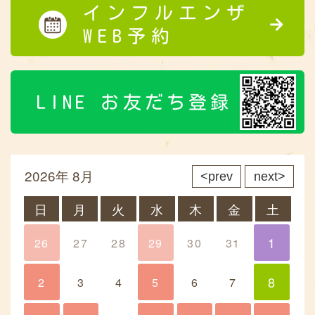
インフルエンザ
WEB予約
LINE お友だち登録
2026年 8月
prev
next
日
月
火
水
木
金
土
1
26
27
28
29
30
31
1
8
2
3
4
5
6
7
8