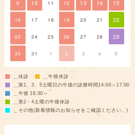
10
13
14
15
9
10
11
12
13
14
15
22
16
17
18
19
20
21
22
29
23
24
25
26
27
28
29
30
31
1
2
3
4
5
休診
午後休診
…
…
第1、3、5土曜日の午後の診療時間14:00～17:00
…
午後 16:30～
…
第2・4土曜の午後休診
…
その他(新着情報のお知らせをご確認ください。)
…