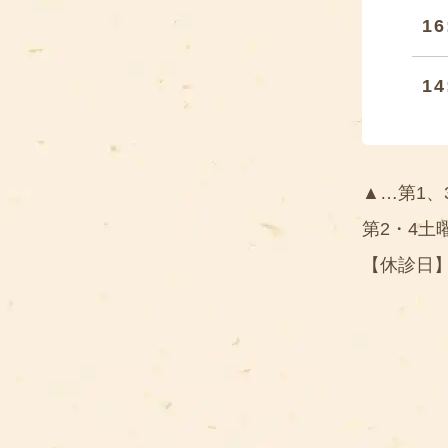
16
14
▲…第1、
第2・4土
【休診日