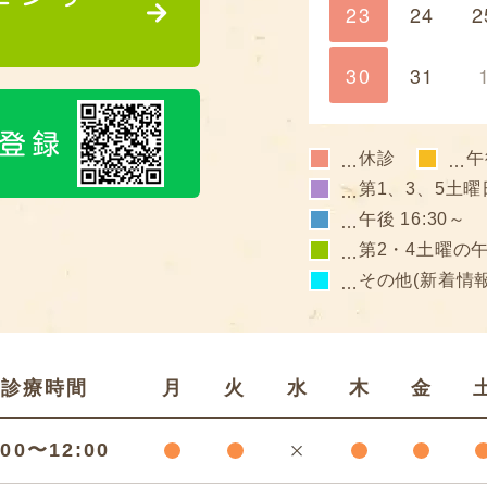
23
24
2
30
31
ち登録
休診
午
…
…
第1、3、5土曜
…
午後 16:30～
…
第2・4土曜の
…
その他(新着情
…
診療時間
月
火
水
木
金
:00〜12:00