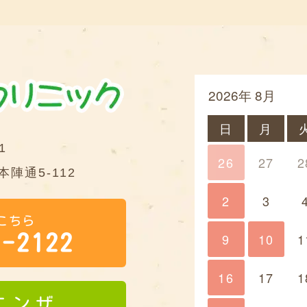
2026年 8月
日
月
1
26
27
2
陣通5-112
2
3
こちら
9
10
10
1
1-2122
16
17
1
エンザ