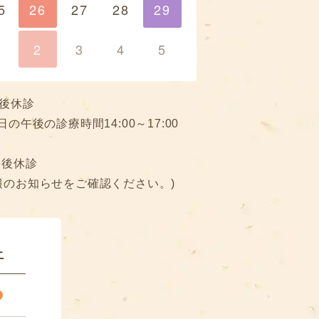
5
26
27
28
29
29
1
2
3
4
5
後休診
日の午後の診療時間14:00～17:00
午後休診
報のお知らせをご確認ください。)
土