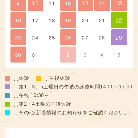
10
13
14
15
9
10
11
12
13
14
15
22
16
17
18
19
20
21
22
29
23
24
25
26
27
28
29
30
31
1
2
3
4
5
休診
午後休診
…
…
第1、3、5土曜日の午後の診療時間14:00～17:00
…
午後 16:30～
…
第2・4土曜の午後休診
…
その他(新着情報のお知らせをご確認ください。)
…