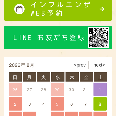
インフルエンザ
WEB予約
LINE お友だち登録
2026年 8月
prev
next
日
月
火
水
木
金
土
1
26
27
28
29
30
31
1
8
2
3
4
5
6
7
8