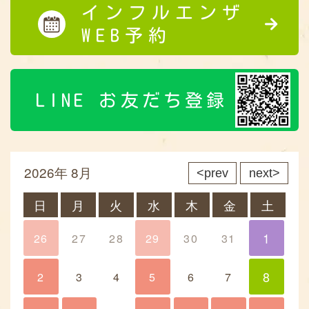
インフルエンザ
WEB予約
LINE お友だち登録
2026年 8月
prev
next
日
月
火
水
木
金
土
1
26
27
28
29
30
31
1
8
2
3
4
5
6
7
8