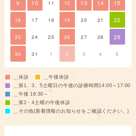
10
13
14
15
9
10
11
12
13
14
15
22
16
17
18
19
20
21
22
29
23
24
25
26
27
28
29
30
31
1
2
3
4
5
休診
午後休診
…
…
第1、3、5土曜日の午後の診療時間14:00～17:00
…
午後 16:30～
…
第2・4土曜の午後休診
…
その他(新着情報のお知らせをご確認ください。)
…