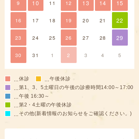
10
13
14
15
9
10
11
12
13
14
15
22
16
17
18
19
20
21
22
29
23
24
25
26
27
28
29
30
31
1
2
3
4
5
休診
午後休診
…
…
第1、3、5土曜日の午後の診療時間14:00～17:00
…
午後 16:30～
…
第2・4土曜の午後休診
…
その他(新着情報のお知らせをご確認ください。)
…