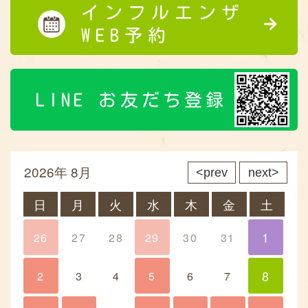
インフルエンザ
WEB予約
LINE お友だち登録
2026年 8月
prev
next
日
月
火
水
木
金
土
1
26
27
28
29
30
31
1
8
2
3
4
5
6
7
8