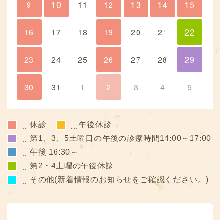
10
13
14
15
9
10
11
12
13
14
15
22
16
17
18
19
20
21
22
29
23
24
25
26
27
28
29
30
31
1
2
3
4
5
休診
午後休診
…
…
第1、3、5土曜日の午後の診療時間14:00～17:00
…
午後 16:30～
…
第2・4土曜の午後休診
…
その他(新着情報のお知らせをご確認ください。)
…