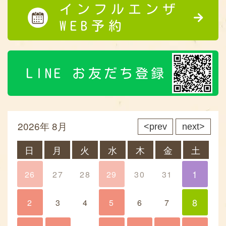
インフルエンザ
WEB予約
LINE お友だち登録
2026年 8月
prev
next
日
月
火
水
木
金
土
1
26
27
28
29
30
31
1
8
2
3
4
5
6
7
8