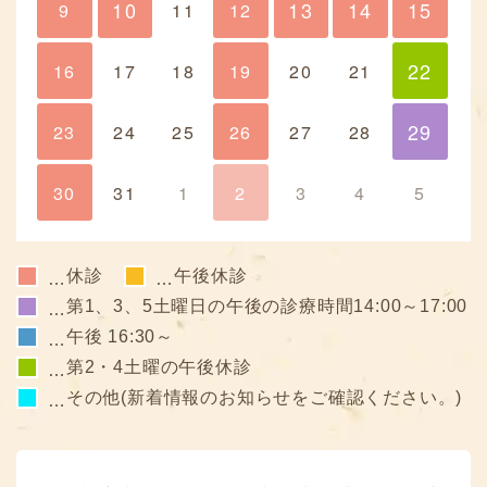
10
13
14
15
9
10
11
12
13
14
15
22
16
17
18
19
20
21
22
29
23
24
25
26
27
28
29
30
31
1
2
3
4
5
休診
午後休診
…
…
第1、3、5土曜日の午後の診療時間14:00～17:00
…
午後 16:30～
…
第2・4土曜の午後休診
…
その他(新着情報のお知らせをご確認ください。)
…