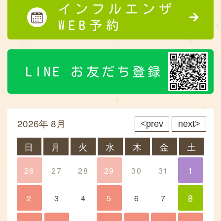
インフルエンザ
WEB予約
LINE お友だち登録
2026年 8月
prev
next
日
月
火
水
木
金
土
1
26
27
28
29
30
31
1
8
2
3
4
5
6
7
8