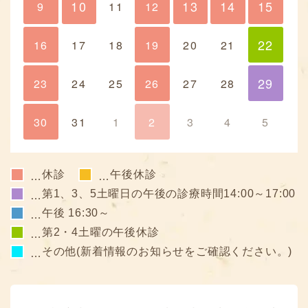
10
13
14
15
9
10
11
12
13
14
15
22
16
17
18
19
20
21
22
29
23
24
25
26
27
28
29
30
31
1
2
3
4
5
休診
午後休診
…
…
第1、3、5土曜日の午後の診療時間14:00～17:00
…
午後 16:30～
…
第2・4土曜の午後休診
…
その他(新着情報のお知らせをご確認ください。)
…