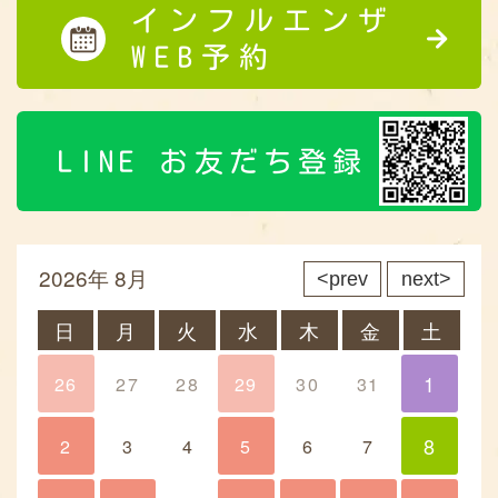
インフルエンザ
WEB予約
LINE お友だち登録
2026年 8月
prev
next
日
月
火
水
木
金
土
1
26
27
28
29
30
31
1
8
2
3
4
5
6
7
8