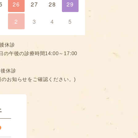
5
26
27
28
29
29
1
2
3
4
5
後休診
日の午後の診療時間14:00～17:00
午後休診
報のお知らせをご確認ください。)
土