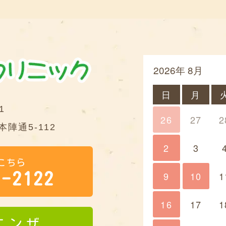
2026年 8月
日
月
1
26
27
2
陣通5-112
2
3
こちら
9
10
10
1
1-2122
16
17
1
エンザ