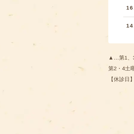
16
14
▲…第1、
第2・4土
【休診日