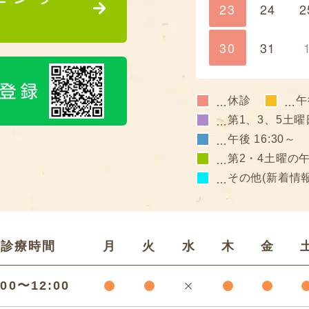
23
24
2
30
31
ち登録
休診
午
…
…
第1、3、5土曜
…
午後 16:30～
…
第2・4土曜の
…
その他(新着情
…
診療時間
月
火
水
木
金
:00〜12:00