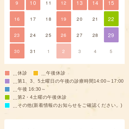
10
13
14
15
9
10
11
12
13
14
15
22
16
17
18
19
20
21
22
29
23
24
25
26
27
28
29
30
31
1
2
3
4
5
休診
午後休診
…
…
第1、3、5土曜日の午後の診療時間14:00～17:00
…
午後 16:30～
…
第2・4土曜の午後休診
…
その他(新着情報のお知らせをご確認ください。)
…