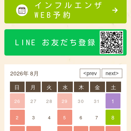
インフルエンザ
WEB予約
LINE お友だち登録
2026年 8月
prev
next
日
月
火
水
木
金
土
1
26
27
28
29
30
31
1
8
2
3
4
5
6
7
8